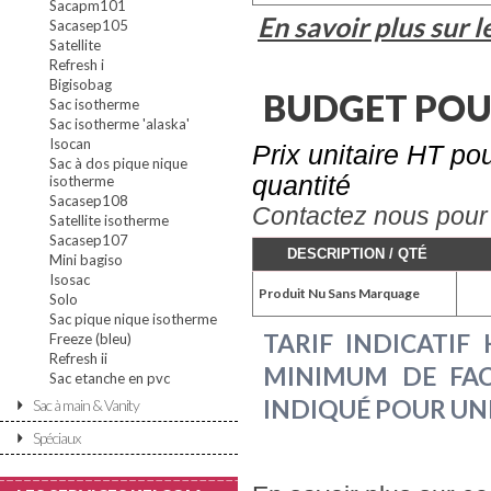
Sacapm101
En savoir plus sur 
Sacasep105
Satellite
Refresh i
Bigisobag
BUDGET POUR
Sac isotherme
Sac isotherme 'alaska'
Isocan
Prix unitaire HT po
Sac à dos pique nique
quantité
isotherme
Sacasep108
Contactez nous pour
Satellite isotherme
Sacasep107
DESCRIPTION / QTÉ
Mini bagiso
Isosac
Produit Nu Sans Marquage
Solo
Sac pique nique isotherme
TARIF INDICATIF
Freeze (bleu)
Refresh ii
MINIMUM DE FAC
Sac etanche en pvc
INDIQUÉ POUR UN
Sac à main & Vanity
Spéciaux