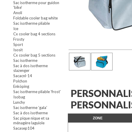
Sac isotherme pour guidon
'bike'
Anoli
Foldable cooler bag white
Sac isotherme pliable
Ice
Cx cooler bag 4 sections
Frosty
Sport
Isosit
Cx cooler bag 5 sections
Sac isotherme
Sac à dos isotherme
slazenger
Sacacnl-14
Polchon
Enköping
PERSONNALI
Sac isotherme pliable 'frost'
Isobag
PERSONNALISÉ
Lunchy
Sac isotherme 'gala'
Sac à dos isotherme
Sac pique nique et sa
ZONE
ménagère laguiole
Sacasep104