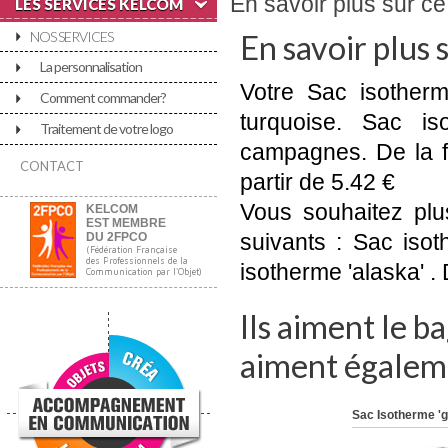
En savoir plus sur ce 
LES SERVICES KELCOM
NOS SERVICES
En savoir plus 
La personnalisation
Votre Sac isotherme
Comment commander?
turquoise. Sac iso
Traitement de votre logo
campagnes. De la fa
CONTACT
partir de 5.42 €
Vous souhaitez plu
KELCOM
EST MEMBRE
suivants : Sac iso
DU 2FPCO
(Fédération Française
des Professionnels de la
isotherme 'alaska' . 
Communication par l'Objet)
Ils aiment le ba
aiment égaleme
Sac Isotherme 'g