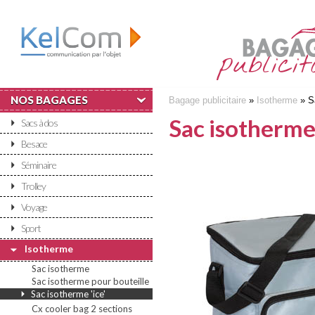
NOS BAGAGES
Bagage publicitaire
»
Isotherme
» Sa
Sac isotherme 
Sacs à dos
Besace
Séminaire
Trolley
Voyage
Sport
Isotherme
Sac isotherme
Sac isotherme pour bouteille
Sac isotherme 'ice'
Cx cooler bag 2 sections