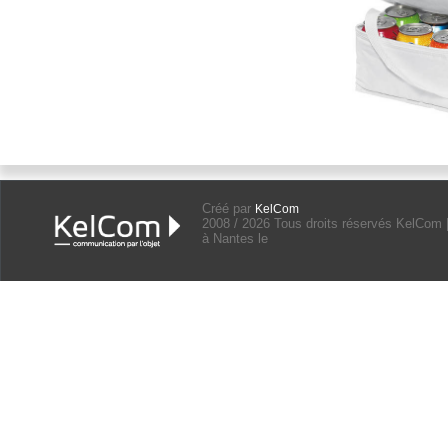
Créé par
KelCom
2008 / 2026 Tous droits réservés KelCom 
à Nantes le